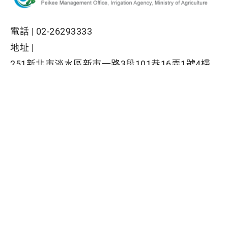
電話 |
02-26293333
地址 |
251新北市淡水區新市一路3段101巷16弄1號4樓
網站全部圖文版權係屬本署所有，非經本署正式書
面同意，不得將全部或部分內容，轉載於任何形式
媒體
Facebook粉絲專頁
隱私權保護政策
|
資訊安全政策
|
政府網站資料開放宣告