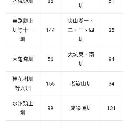
水梘頭圳
86
51
圳
車路腳上
尖山湖一、
圳等十一
144
二、三、四
35
圳
圳
大坑東、南
大龜崙圳
56
84
圳
桂花樹圳
155
老崩山圳
34
等九圳
水汴頭上
99
成渠頂圳
131
圳