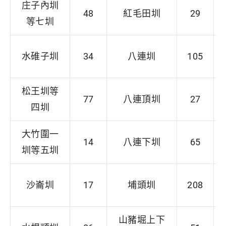
庄子內圳
48
紅毛田圳
29
等七圳
水碓子圳
34
八連圳
105
松王圳等
77
八連頂圳
27
四圳
大竹圍一
14
八連下圳
65
圳等五圳
沙崙圳
17
埔頭圳
208
山豬堀上下