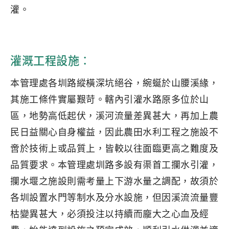
灌。
灌溉工程設施：
本管理處各圳路縱橫深坑絕谷，綩蜒於山腰溪緣，
其施工條件實屬艱苛。轄內引灌水路原多位於山
區，地勢高低起伏，溪河流量差異甚大，再加上農
民日益關心自身權益，因此農田水利工程之施設不
啻於技術上或品質上，皆較以往面臨更高之難度及
品質要求。本管理處圳路多設有渠首工攔水引灌，
攔水堰之施設則需考量上下游水量之調配，故須於
各圳設置水門等制水及分水設施，但因溪流流量豐
枯變異甚大，必須投注以持續而龐大之心血及經