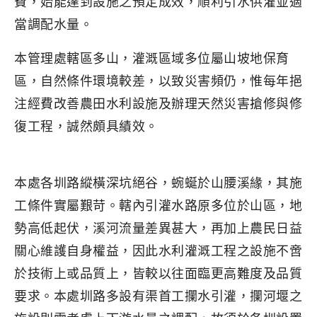
費，始能達到設施之預定成效，順利引水供灌並適
當調配水量。
本管理處轄區多山，灌溉區域多位屬山坡地保育
區，自然條件環境較差，以致災害頻仍，惟每年挹
注經費改善農田水利設施及辦理天然災害搶修與修
復工程，誠然頗具績效。
本處各圳路縱橫深坑絕谷，蜿蜒於山腰溪緣，其施
工條件實屬艱苛。轄內引灌水路原多位於山區，地
勢高低起伏，溪河流量差異甚大，再加上農民日益
關心維護自身權益，因此水利灌溉工程之設施不啻
於技術上或品質上，皆較以往面臨更高難度及品質
要求。本處圳路多設有渠首工攔水引灌，攔河堰之