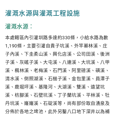
灌溉水源與灌溉工程設施
灌溉水源：
本處轄區內引灌圳路多達約330條，小給水路為數
1,190條，主要引灌自貴子坑溪、外竿蓁林溪、庄
子內溪、下圭柔山溪、興化店溪、公司田溪、後洲
子溪、灰磘子溪、大屯溪、八連溪、大坑溪、八甲
溪、楓林溪、老梅溪、石門溪、阿里磅溪、磺溪、
清水溪、倒照湖溪、石槌子溪、金包里溪、員潭子
溪、鹿堀坪溪、基隆河、大湖溪、雙溪、遠望坑
溪、枋腳溪、石壁坑溪、丁子蘭坑溪、平林溪、牡
丹坑溪、嶐嶐溪、石碇溪等，尚有部份取自湧泉及
分佈於各地之埤池，此外另鑿八口地下深井以為補