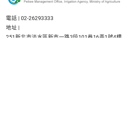
電話 |
02-26293333
地址 |
251新北市淡水區新市一路3段101巷16弄1號4樓
網站全部圖文版權係屬本署所有，非經本署正式書
面同意，不得將全部或部分內容，轉載於任何形式
媒體
Facebook粉絲專頁
隱私權保護政策
|
資訊安全政策
|
政府網站資料開放宣告