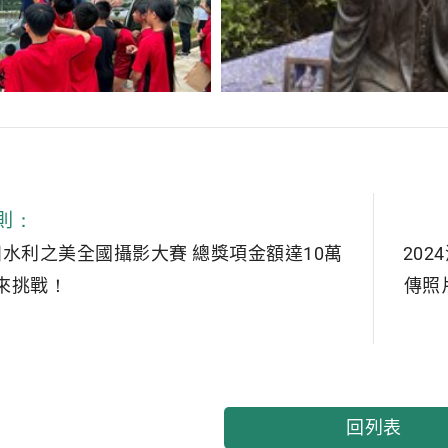
則：
農田水利之美全國攝影大賽 總獎項金額達10萬
20
來挑戰！
傳照
回列表