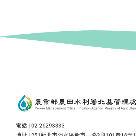
電話 |
02-26293333
地址 |
251新北市淡水區新市一路3段101巷16弄