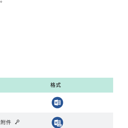
)。
格式
章附件