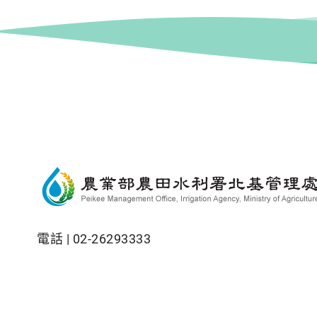
電話 |
02-26293333
地址 |
251新北市淡水區新市一路3段101巷16弄
網站全部圖文版權係屬本署所有，非經本署正式